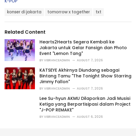
C
K-POP
a
T
t
konser di jakarta
tomorrow x together
txt
a
e
g
g
s
o
Related Content
:
r
i
Hearts2Hearts Segera Kembali ke
e
Jakarta untuk Gelar Fansign dan Photo
s
Event "Lemon Tang"
:
BY
VIBRANCEADMIN
AUGUST 7, 2026
KATSEYE Akhirnya Diundang sebagai
Bintang Tamu "The Tonight Show Starring
Jimmy Fallon"
BY
VIBRANCEADMIN
AUGUST 7, 2026
Lee Su-hyun AKMU Dilaporkan Jadi Musisi
Ketiga yang Berpartisipasi dalam Project
"J-POP REMAKE"
BY
VIBRANCEADMIN
AUGUST 6, 2026