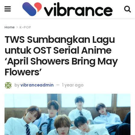
Home
K-POP
TWS Sumbangkan Lagu
untuk OST Serial Anime
‘April Showers Bring May
Flowers’
by
vibranceadmin
1 year ago