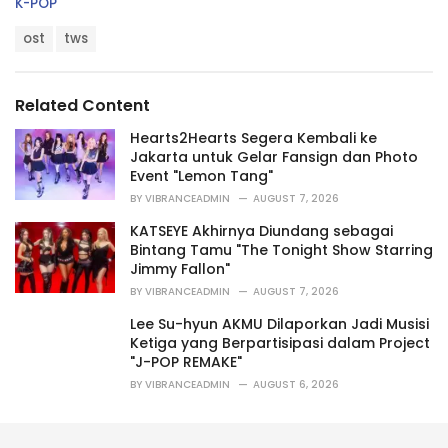
C
K-POP
a
T
t
ost
tws
a
e
g
g
s
o
Related Content
:
r
i
Hearts2Hearts Segera Kembali ke
e
Jakarta untuk Gelar Fansign dan Photo
s
Event "Lemon Tang"
:
BY
VIBRANCEADMIN
AUGUST 7, 2026
KATSEYE Akhirnya Diundang sebagai
Bintang Tamu "The Tonight Show Starring
Jimmy Fallon"
BY
VIBRANCEADMIN
AUGUST 7, 2026
Lee Su-hyun AKMU Dilaporkan Jadi Musisi
Ketiga yang Berpartisipasi dalam Project
"J-POP REMAKE"
BY
VIBRANCEADMIN
AUGUST 6, 2026