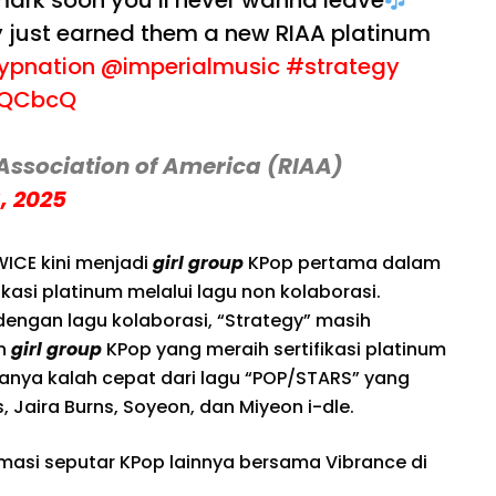
mark soon you’ll never wanna leave
y just earned them a new RIAA platinum
ypnation
@imperialmusic
#strategy
xQCbcQ
Association of America (RIAA)
, 2025
WICE kini menjadi
girl group
KPop pertama dalam
ikasi platinum melalui lagu non kolaborasi.
dengan lagu kolaborasi, “Strategy” masih
ah
girl group
KPop yang meraih sertifikasi platinum
 hanya kalah cepat dari lagu “POP/STARS” yang
 Jaira Burns, Soyeon, dan Miyeon i-dle.
rmasi seputar KPop lainnya bersama Vibrance di