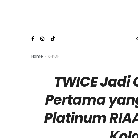
Home
K-POP
TWICE Jadi 
Pertama yang 
Platinum RIA
Kol