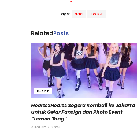
Tags:
riaa
TWICE
Related
Posts
K-POP
Hearts2Hearts Segera Kembali ke Jakarta
untuk Gelar Fansign dan Photo Event
“Lemon Tang”
AUGUST 7, 2026