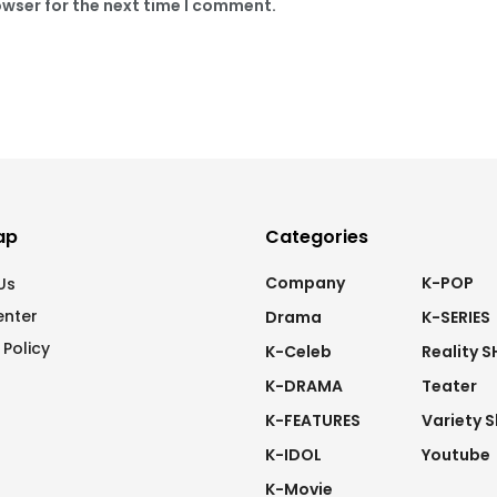
owser for the next time I comment.
ap
Categories
Company
K-POP
Us
enter
Drama
K-SERIES
 Policy
K-Celeb
Reality 
K-DRAMA
Teater
K-FEATURES
Variety 
K-IDOL
Youtube
K-Movie