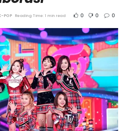
0
0
0
K-POP
Reading Time: 1 min read