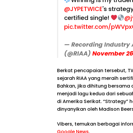
Winning is my trade
@JYPETWICE
's strateg
certified single!
@j
pic.twitter.com/pWVp
— Recording Industry 
(@RIAA)
November 26
Berkat pencapaian tersebut, T
sejarah RIAA yang meraih sertif
Bahkan, jika dihitung bersama 
menjadi lagu kedua dari sebu
di Amerika Serikat. “Strategy”
dinyanyikan oleh Madison Beers,
Vibers, temukan berbagai info
Google News
.