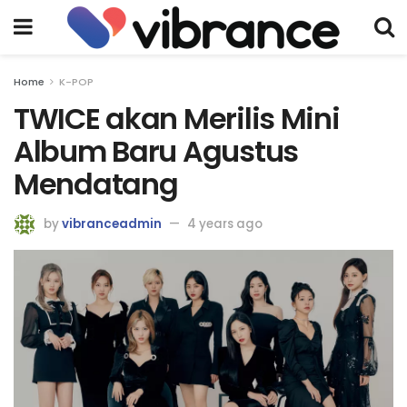
Home
K-POP
TWICE akan Merilis Mini
Album Baru Agustus
Mendatang
by
vibranceadmin
4 years ago