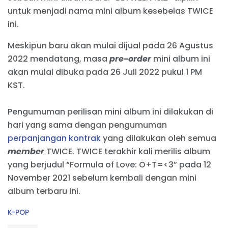
untuk menjadi nama mini album kesebelas TWICE
ini.
Meskipun baru akan mulai dijual pada 26 Agustus
2022 mendatang, masa
pre-order
mini album ini
akan mulai dibuka pada 26 Juli 2022 pukul 1 PM
KST.
Pengumuman perilisan mini album ini dilakukan di
hari yang sama dengan pengumuman
perpanjangan kontrak
yang dilakukan oleh semua
member
TWICE. TWICE terakhir kali merilis album
yang berjudul “Formula of Love: O+T=<3” pada 12
November 2021 sebelum kembali dengan mini
album terbaru ini.
C
K-POP
a