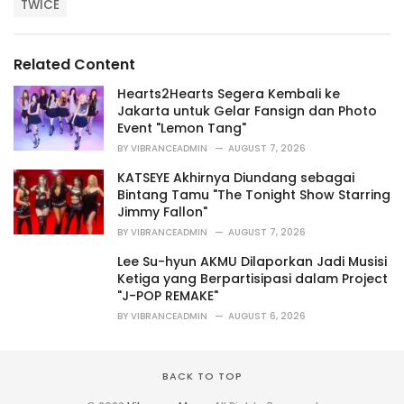
T
t
TWICE
a
e
g
g
s
o
Related Content
:
r
i
Hearts2Hearts Segera Kembali ke
e
Jakarta untuk Gelar Fansign dan Photo
s
Event "Lemon Tang"
:
BY
VIBRANCEADMIN
AUGUST 7, 2026
KATSEYE Akhirnya Diundang sebagai
Bintang Tamu "The Tonight Show Starring
Jimmy Fallon"
BY
VIBRANCEADMIN
AUGUST 7, 2026
Lee Su-hyun AKMU Dilaporkan Jadi Musisi
Ketiga yang Berpartisipasi dalam Project
"J-POP REMAKE"
BY
VIBRANCEADMIN
AUGUST 6, 2026
BACK TO TOP