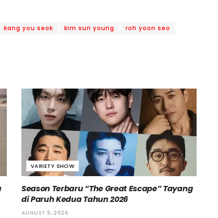
kang you seok
kim sun young
roh yoon seo
VARIETY SHOW
a
Season Terbaru “The Great Escape” Tayang
di Paruh Kedua Tahun 2026
AUGUST 5, 2026