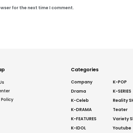
owser for the next time I comment.
ap
Categories
Company
K-POP
Us
enter
Drama
K-SERIES
 Policy
K-Celeb
Reality 
K-DRAMA
Teater
K-FEATURES
Variety 
K-IDOL
Youtube