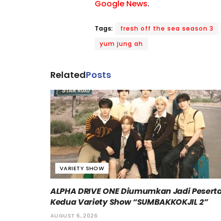
Google News
.
Tags:
fresh off the sea season 3
yum jung ah
Related
Posts
VARIETY SHOW
ALPHA DRIVE ONE Diumumkan Jadi Pesert
Kedua Variety Show “SUMBAKKOKJIL 2”
AUGUST 6, 2026