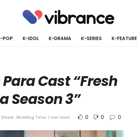
K-POP
K-IDOL
K-DRAMA
K-SERIES
K-FEATUR
Para Cast “Fresh
ea Season 3”
0
0
0
y Show
Reading Time: 1 min read