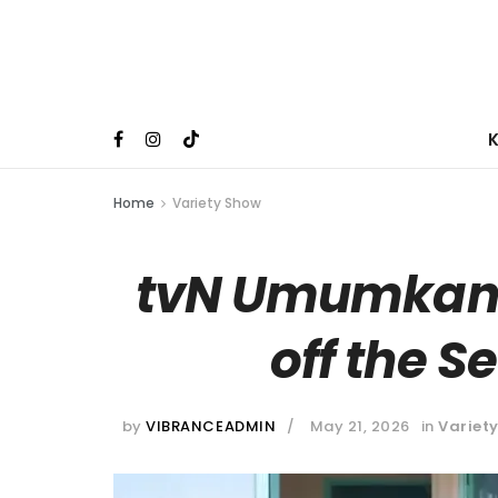
Home
Variety Show
tvN Umumkan 
off the S
by
VIBRANCEADMIN
May 21, 2026
in
Variet