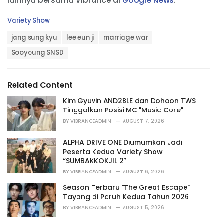
lainnya bersama Vibrance di
Google News
.
C
Variety Show
a
T
t
jang sung kyu
lee eun ji
marriage war
a
e
g
Sooyoung SNSD
g
s
o
:
r
i
Related Content
e
s
Kim Gyuvin AND2BLE dan Dohoon TWS
:
Tinggalkan Posisi MC "Music Core"
BY
VIBRANCEADMIN
AUGUST 7, 2026
ALPHA DRIVE ONE Diumumkan Jadi
Peserta Kedua Variety Show
“SUMBAKKOKJIL 2”
BY
VIBRANCEADMIN
AUGUST 6, 2026
Season Terbaru "The Great Escape"
Tayang di Paruh Kedua Tahun 2026
BY
VIBRANCEADMIN
AUGUST 5, 2026