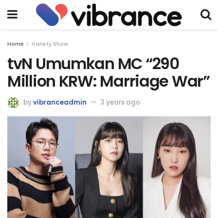
Home
Variety Show
tvN Umumkan MC “290
Million KRW: Marriage War”
by
vibranceadmin
3 years ago