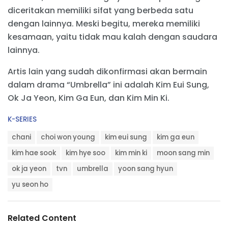
diceritakan memiliki sifat yang berbeda satu
dengan lainnya. Meski begitu, mereka memiliki
kesamaan, yaitu tidak mau kalah dengan saudara
lainnya.
Artis lain yang sudah dikonfirmasi akan bermain
dalam drama “Umbrella” ini adalah Kim Eui Sung,
Ok Ja Yeon, Kim Ga Eun, dan Kim Min Ki.
C
K-SERIES
a
T
t
chani
choi won young
kim eui sung
kim ga eun
a
e
g
kim hae sook
kim hye soo
kim min ki
moon sang min
g
s
o
ok ja yeon
tvn
umbrella
yoon sang hyun
:
r
i
yu seon ho
e
s
:
Related Content