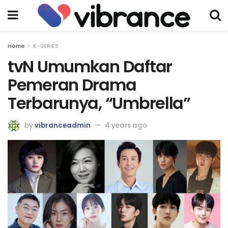
Home
K-SERIES
tvN Umumkan Daftar
Pemeran Drama
Terbarunya, “Umbrella”
by
vibranceadmin
4 years ago