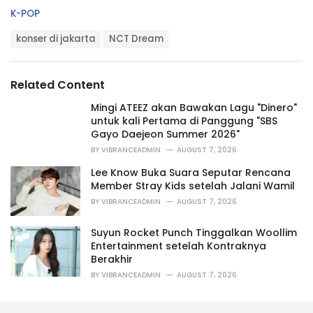
C
K-POP
a
T
t
konser di jakarta
NCT Dream
a
e
g
g
s
o
Related Content
:
r
i
Mingi ATEEZ akan Bawakan Lagu "Dinero"
e
untuk kali Pertama di Panggung "SBS
s
Gayo Daejeon Summer 2026"
:
BY
VIBRANCEADMIN
AUGUST 7, 2026
Lee Know Buka Suara Seputar Rencana
Member Stray Kids setelah Jalani Wamil
BY
VIBRANCEADMIN
AUGUST 7, 2026
Suyun Rocket Punch Tinggalkan Woollim
Entertainment setelah Kontraknya
Berakhir
BY
VIBRANCEADMIN
AUGUST 7, 2026