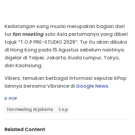
Kedatangan sang musisi merupakan bagian dari
tur
fan meeting
solo Asia pertamanya yang diberi
tajuk “T.O.P PRE-STUDIO 2026”. Tur itu akan dibuka
di Hong Kong pada 15 Agustus sebelum nantinya
digelar di Taipei, Jakarta, Kuala Lumpur, Tokyo,
dan Kaohsiung.
Vibers, temukan berbagai informasi seputar KPop
lainnya bersama Vibrance di
Google News
.
C
K-POP
a
T
t
fan meeting di jakarta
t.o.p
a
e
g
g
s
o
Related Content
:
r