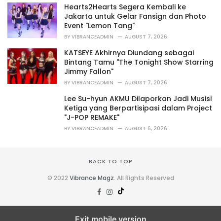
i
Hearts2Hearts Segera Kembali ke
e
Jakarta untuk Gelar Fansign dan Photo
s
Event "Lemon Tang"
:
BY
VIBRANCEADMIN
AUGUST 7, 2026
KATSEYE Akhirnya Diundang sebagai
Bintang Tamu "The Tonight Show Starring
Jimmy Fallon"
BY
VIBRANCEADMIN
AUGUST 7, 2026
Lee Su-hyun AKMU Dilaporkan Jadi Musisi
Ketiga yang Berpartisipasi dalam Project
"J-POP REMAKE"
BY
VIBRANCEADMIN
AUGUST 6, 2026
BACK TO TOP
© 2022
Vibrance Magz
. All Rights Reserved
Exit mobile version