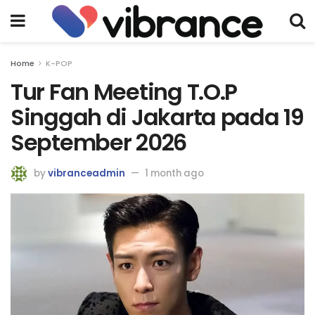
Home
K-POP
Tur Fan Meeting T.O.P
Singgah di Jakarta pada 19
September 2026
by
vibranceadmin
1 month ago