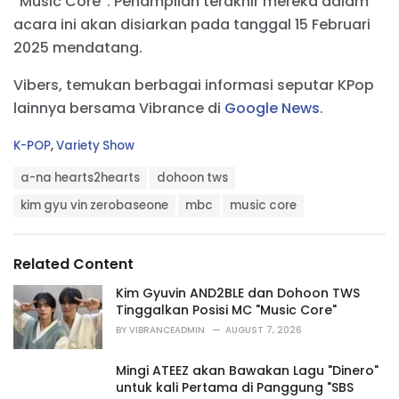
“Music Core”. Penampilan terakhir mereka dalam
acara ini akan disiarkan pada tanggal 15 Februari
2025 mendatang.
Vibers, temukan berbagai informasi seputar KPop
lainnya bersama Vibrance di
Google News
.
C
K-POP
,
Variety Show
a
T
t
a-na hearts2hearts
dohoon tws
a
e
g
kim gyu vin zerobaseone
mbc
music core
g
s
o
:
r
i
Related Content
e
s
Kim Gyuvin AND2BLE dan Dohoon TWS
:
Tinggalkan Posisi MC "Music Core"
BY
VIBRANCEADMIN
AUGUST 7, 2026
Mingi ATEEZ akan Bawakan Lagu "Dinero"
untuk kali Pertama di Panggung "SBS