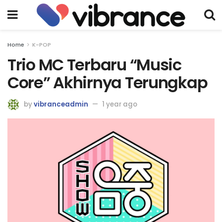
Home
K-POP
Trio MC Terbaru “Music
Core” Akhirnya Terungkap
by
vibranceadmin
1 year ago