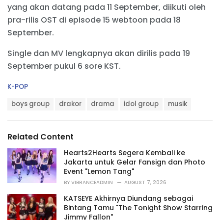
yang akan datang pada 11 September, diikuti oleh
pra-rilis OST di episode 15 webtoon pada 18
September.
Single dan MV lengkapnya akan dirilis pada 19
September pukul 6 sore KST.
C
K-POP
a
T
t
boys group
drakor
drama
idol group
musik
a
e
g
g
s
o
Related Content
:
r
i
Hearts2Hearts Segera Kembali ke
e
Jakarta untuk Gelar Fansign dan Photo
s
Event "Lemon Tang"
:
BY
VIBRANCEADMIN
AUGUST 7, 2026
KATSEYE Akhirnya Diundang sebagai
Bintang Tamu "The Tonight Show Starring
Jimmy Fallon"