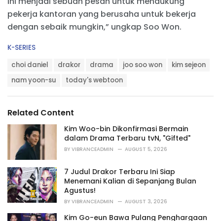
ini menjadi sebuah pesan untuk mendukung
pekerja kantoran yang berusaha untuk bekerja
dengan sebaik mungkin,” ungkap Soo Won.
C
K-SERIES
a
T
t
choi daniel
drakor
drama
joo soo won
kim sejeon
a
e
g
nam yoon-su
today's webtoon
g
s
o
:
r
i
Related Content
e
s
Kim Woo-bin Dikonfirmasi Bermain
:
dalam Drama Terbaru tvN, "Gifted"
BY
VIBRANCEADMIN
AUGUST 5, 2026
7 Judul Drakor Terbaru Ini Siap
Menemani Kalian di Sepanjang Bulan
Agustus!
BY
VIBRANCEADMIN
AUGUST 3, 2026
Kim Go-eun Bawa Pulang Penghargaan