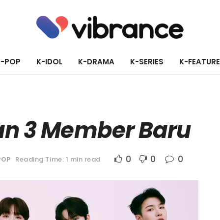
K-POP
K-IDOL
K-DRAMA
K-SERIES
K-FEATUR
an 3 Member Baru
0
0
0
POP
Reading Time: 1 min read