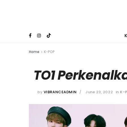
Home
K-POP
TO1 Perkenalk
by
VIBRANCEADMIN
June 23, 2022
in
K-