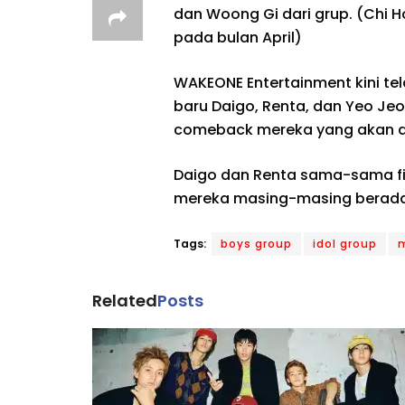
dan Woong Gi dari grup. (Chi
pada bulan April)
WAKEONE Entertainment kini tel
baru Daigo, Renta, dan Yeo Je
comeback mereka yang akan da
Daigo dan Renta sama-sama fin
mereka masing-masing berada di
Tags:
boys group
idol group
Related
Posts