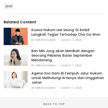
a
T
t
jessi
a
e
g
g
s
o
Related Content
:
r
i
Kuasa Hukum Lee Seung Gi Ambil
e
Langkah Tegas Terhadap Cha Ga Won
s
BY
VIBRANCEADMIN
AUGUST 7, 2026
:
Ban Min Jung akan Menikah dengan
Seorang Pebisnis Bulan September
Mendatang
BY
VIBRANCEADMIN
AUGUST 7, 2026
Agensi Son Dam Bi Tempuh Jalur Hukum
untuk Melindungi Artisnya dari Unggahan
Jahat
BY
VIBRANCEADMIN
AUGUST 7, 2026
BACK TO TOP