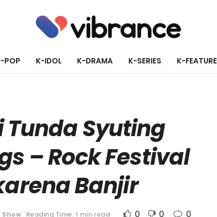
K-POP
K-IDOL
K-DRAMA
K-SERIES
K-FEATUR
i Tunda Syuting
s – Rock Festival
karena Banjir
0
0
0
y Show
Reading Time: 1 min read