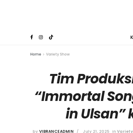
Home
Variety Show
Tim Produks
“Immortal Song
in Ulsan” 
by
VIBRANCEADMIN
July 21, 2025
in
Variet