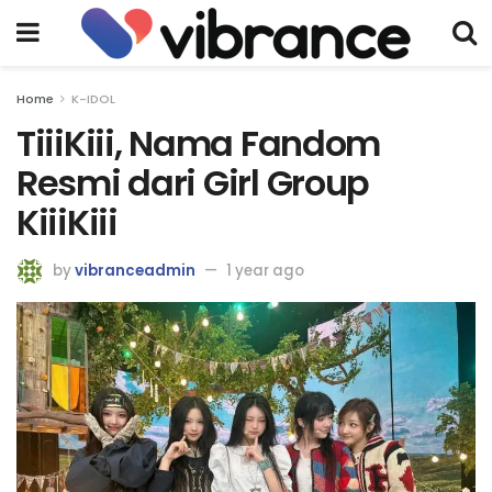
Home
K-IDOL
TiiiKiii, Nama Fandom
Resmi dari Girl Group
KiiiKiii
by
vibranceadmin
1 year ago