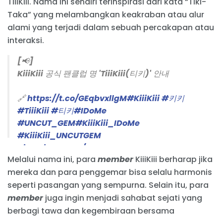
TiiiKiii. Nama ini sendiri terinspirasi dari kata “Tiki-
Taka” yang melambangkan keakraban atau alur
alami yang terjadi dalam sebuah percakapan atau
interaksi.
[📢]
KiiiKiii 공식 팬클럽 명 'TiiiKiii(티키)' 안내
🔗
https://t.co/GEqbvxllgM
#KiiiKiii
#키키
#TiiiKiii
#티키
#IDoMe
#UNCUT_GEM
#KiiiKiii_IDoMe
#KiiiKiii_UNCUTGEM
pic.twitter.com/2LTXQVpxPw
Melalui nama ini, para
member
KiiiKiii berharap jika
— KiiiKiii (@We_KiiiKiii)
April 24, 2025
mereka dan para penggemar bisa selalu harmonis
seperti pasangan yang sempurna. Selain itu, para
member
juga ingin menjadi sahabat sejati yang
berbagi tawa dan kegembiraan bersama