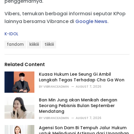
penggemarnya.
Vibers, temukan berbagai informasi seputar KPop
lainnya bersama Vibrance di
Google News
.
C
K-IDOL
a
T
t
fandom
kiiikiii
tiiikiii
a
e
g
g
s
o
Related Content
:
r
i
Kuasa Hukum Lee Seung Gi Ambil
e
Langkah Tegas Terhadap Cha Ga Won
s
BY
VIBRANCEADMIN
AUGUST 7, 2026
:
Ban Min Jung akan Menikah dengan
Seorang Pebisnis Bulan September
Mendatang
BY
VIBRANCEADMIN
AUGUST 7, 2026
Agensi Son Dam Bi Tempuh Jalur Hukum
untuk Melindungi Artisnya dari Unggahan