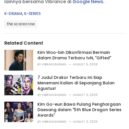
lainnya bersama Vibrance di
Google News
.
C
K-DRAMA
,
K-SERIES
a
T
t
the scarecrow
a
e
g
g
s
o
Related Content
:
r
i
Kim Woo-bin Dikonfirmasi Bermain
e
dalam Drama Terbaru tvN, "Gifted"
s
BY
VIBRANCEADMIN
AUGUST 5, 2026
:
7 Judul Drakor Terbaru Ini Siap
Menemani Kalian di Sepanjang Bulan
Agustus!
BY
VIBRANCEADMIN
AUGUST 3, 2026
Kim Go-eun Bawa Pulang Penghargaan
Daesang dalam "5th Blue Dragon Series
Awards"
BY
VIBRANCEADMIN
AUGUST 3, 2026