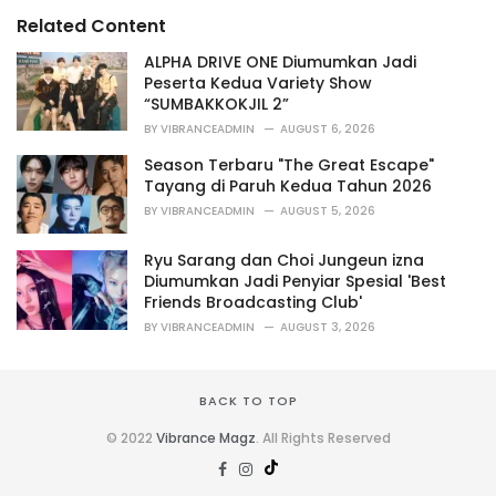
s
o
Related Content
:
r
i
ALPHA DRIVE ONE Diumumkan Jadi
e
Peserta Kedua Variety Show
s
“SUMBAKKOKJIL 2”
:
BY
VIBRANCEADMIN
AUGUST 6, 2026
Season Terbaru "The Great Escape"
Tayang di Paruh Kedua Tahun 2026
BY
VIBRANCEADMIN
AUGUST 5, 2026
Ryu Sarang dan Choi Jungeun izna
Diumumkan Jadi Penyiar Spesial 'Best
Friends Broadcasting Club'
BY
VIBRANCEADMIN
AUGUST 3, 2026
BACK TO TOP
© 2022
Vibrance Magz
. All Rights Reserved