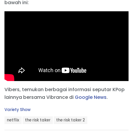
bawah ini:
Vibers, temukan berbagai informasi seputar KPop
lainnya bersama Vibrance di
Google News
.
C
Variety Show
a
T
t
netflix
the risk taker
the risk taker 2
a
e
g
g