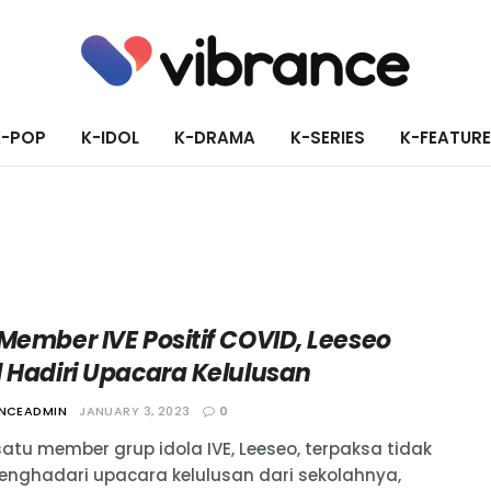
K-POP
K-IDOL
K-DRAMA
K-SERIES
K-FEATUR
Member IVE Positif COVID, Leeseo
l Hadiri Upacara Kelulusan
ANCEADMIN
JANUARY 3, 2023
0
satu member grup idola IVE, Leeseo, terpaksa tidak
enghadari upacara kelulusan dari sekolahnya,