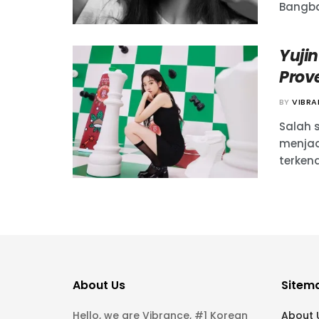
Bangbae
Yuji
Prov
BY
VIBR
Salah 
menjad
terkena
About Us
Sitem
Hello, we are Vibrance, #1 Korean
About 