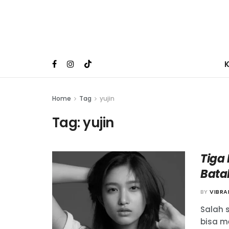
Home
Tag
yujin
Tag:
yujin
Tiga 
Bata
BY
VIBR
Salah 
bisa m