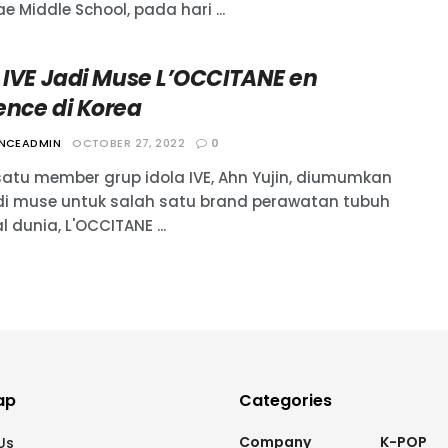
 Middle School, pada hari ...
n IVE Jadi Muse L’OCCITANE en
ence di Korea
ANCEADMIN
OCTOBER 27, 2022
0
satu member grup idola IVE, Ahn Yujin, diumumkan
i muse untuk salah satu brand perawatan tubuh
l dunia, L'OCCITANE ...
ap
Categories
Company
K-POP
Us