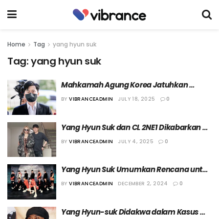
Home
Tag
yang hyun suk
Tag:
yang hyun suk
Mahkamah Agung Korea Jatuhkan 
Hukuman Percobaan 1 Tahun untuk Yang 
BY
VIBRANCEADMIN
JULY 18, 2025
0
Hyun-suk
Yang Hyun Suk dan CL 2NE1 Dikabarkan 
Bertemu Secara Private, YG Entertainment 
BY
VIBRANCEADMIN
JULY 4, 2025
0
Tolak Beri Konfirmasi
Yang Hyun Suk Umumkan Rencana untuk 
TREASURE di Tahun 2025
BY
VIBRANCEADMIN
DECEMBER 2, 2024
0
Yang Hyun-suk Didakwa dalam Kasus 