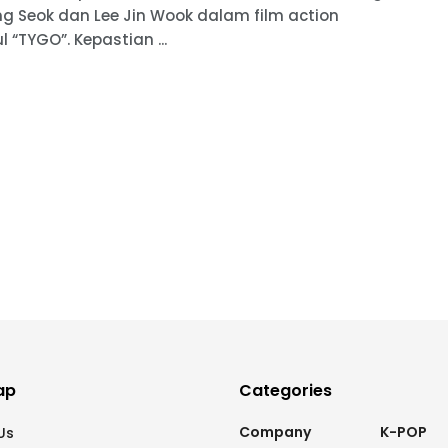
g Seok dan Lee Jin Wook dalam film action
l “TYGO”. Kepastian ...
ap
Categories
Company
K-POP
Us