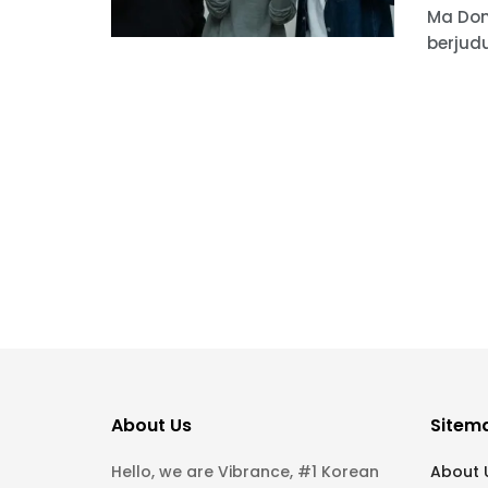
Ma Don
berjudu
About Us
Sitem
Hello, we are Vibrance, #1 Korean
About 