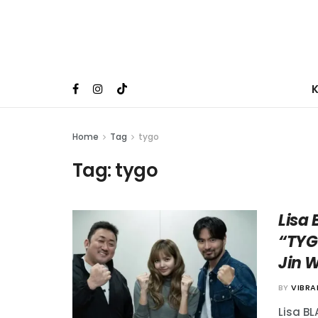
Home
Tag
tygo
Tag:
tygo
Lisa
“TYG
Jin 
BY
VIBR
Lisa B