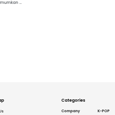
umkan ...
ap
Categories
Company
K-POP
Us