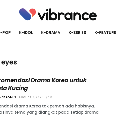
K-POP
K-IDOL
K-DRAMA
K-SERIES
K-FEATUR
r eyes
komendasi Drama Korea untuk
nta Kucing
ANCEADMIN
AUGUST 7, 2023
0
ndasi drama Korea tak pernah ada habisnya.
iasinya tema yang diangkat pada setiap drama