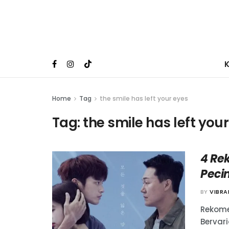
Home
Tag
the smile has left your eyes
Tag:
the smile has left you
4 Re
Peci
BY
VIBR
Rekome
Bervar