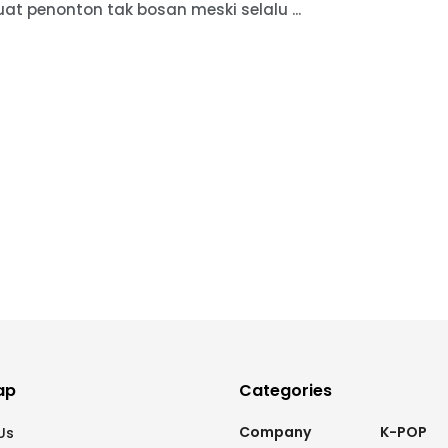
t penonton tak bosan meski selalu ...
ap
Categories
Company
K-POP
Us