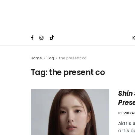
Home
Tag
the present co
Tag:
the present co
Shin
Pres
BY
VIBR
Aktris
artis 