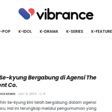
K-POP
K-IDOL
K-DRAMA
K-SERIES
K-FEATUR
 Se-kyung Bergabung di Agensi The
ent Co.
ANCEADMIN
JULY 9, 2024
0
 Shin Se-kyung kini telah bergabung dalam agensi
baru. Hal ini terungkap melalui pengumuman yang