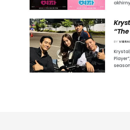
akhirny
Krys
“The 
BY
VIBR
Krysta
Player
season 