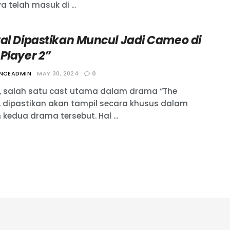
a telah masuk di ...
tal Dipastikan Muncul Jadi Cameo di
Player 2”
ANCEADMIN
MAY 30, 2024
0
l, salah satu cast utama dalam drama “The
”, dipastikan akan tampil secara khusus dalam
kedua drama tersebut. Hal ...