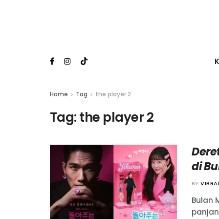
Home
Tag
the player 2
Tag:
the player 2
Dere
di Bu
BY
VIBR
Bulan 
panjang