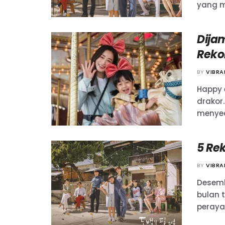
yang m
Dijam
Reko
BY
VIBR
Happy 
drakor
menyed
5 Re
BY
VIBR
Desemb
bulan t
perayaa