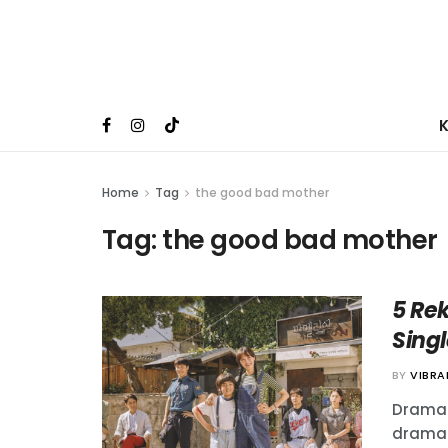
Home
Tag
the good bad mother
Tag:
the good bad mother
5 Re
Singl
BY
VIBR
Drama 
drama 