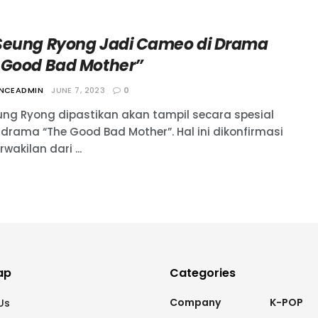
Seung Ryong Jadi Cameo di Drama
 Good Bad Mother”
ANCEADMIN
JUNE 7, 2023
0
ung Ryong dipastikan akan tampil secara spesial
drama “The Good Bad Mother”. Hal ini dikonfirmasi
rwakilan dari ...
ap
Categories
Company
K-POP
Us