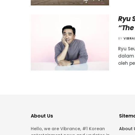
Ryu 
“The
BY
VIBR
Ryu Se
dalam 
oleh pe
About Us
Sitem
Hello, we are Vibrance, #1 Korean
About 