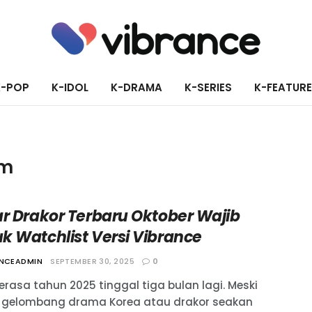
K-POP
K-IDOL
K-DRAMA
K-SERIES
K-FEATUR
im
ar Drakor Terbaru Oktober Wajib
k Watchlist Versi Vibrance
ANCEADMIN
SEPTEMBER 30, 2025
0
erasa tahun 2025 tinggal tiga bulan lagi. Meski
, gelombang drama Korea atau drakor seakan