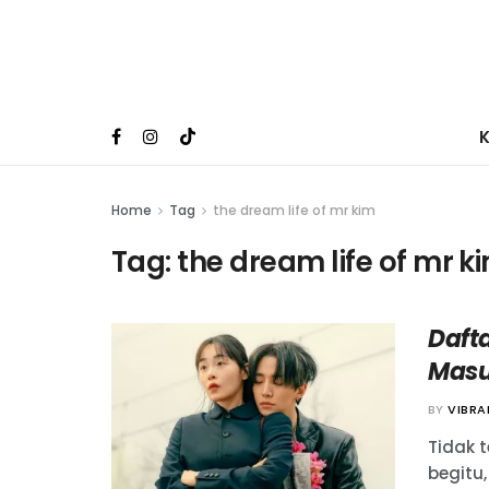
Home
Tag
the dream life of mr kim
Tag:
the dream life of mr k
Daft
Masu
BY
VIBR
Tidak t
begitu