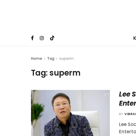
Home
Tag
superm
Tag:
superm
Lee 
Ente
BY
VIBR
Lee So
Entert