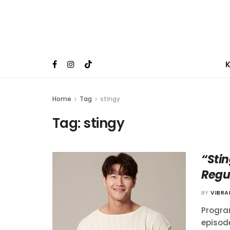
Home
Tag
stingy
Tag:
stingy
“Sti
Regu
BY
VIBR
Progra
episode