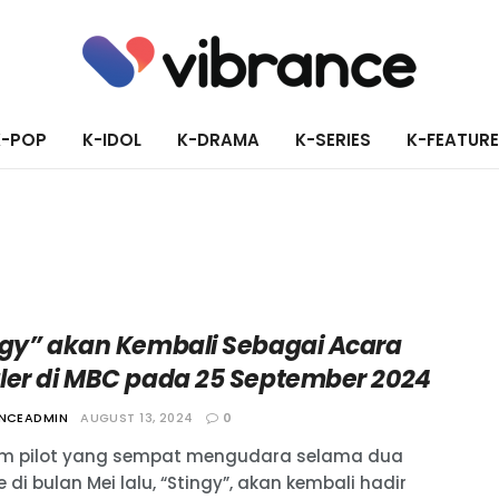
K-POP
K-IDOL
K-DRAMA
K-SERIES
K-FEATUR
ngy” akan Kembali Sebagai Acara
ler di MBC pada 25 September 2024
ANCEADMIN
AUGUST 13, 2024
0
m pilot yang sempat mengudara selama dua
 di bulan Mei lalu, “Stingy”, akan kembali hadir