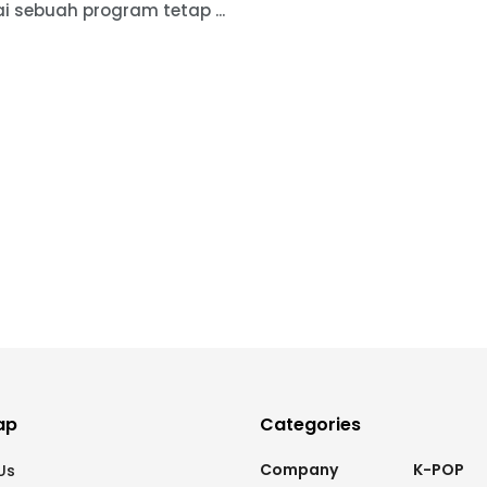
i sebuah program tetap ...
ap
Categories
Company
K-POP
Us