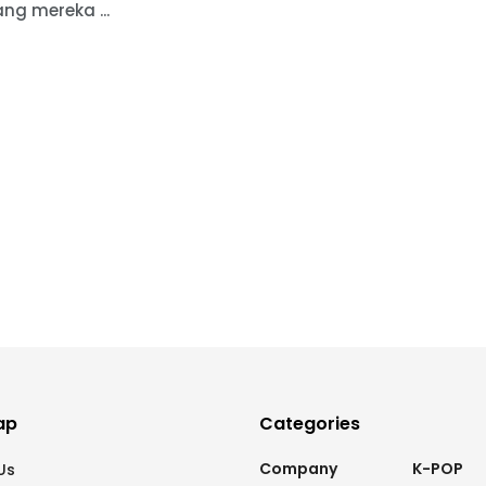
ng mereka ...
ap
Categories
Company
K-POP
Us