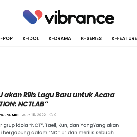
K-POP
K-IDOL
K-DRAMA
K-SERIES
K-FEATUR
U akan Rilis Lagu Baru untuk Acara
TION: NCTLAB”
ANCEADMIN
JULY 15, 2022
0
 grup idola “NCT”, Taeil, Kun, dan YangYang akan
i bergabung dalam “NCT U” dan merilis sebuah