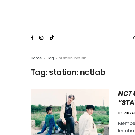
Home
Tag
station: nctlab
Tag:
station: nctlab
NCT 
“STA
BY
VIBR
Member
kembal