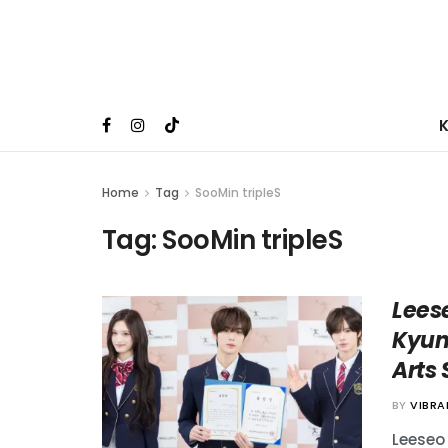
Home
Tag
SooMin tripleS
Tag:
SooMin tripleS
Lees
Kyun
Arts 
BY
VIBR
Leeseo 