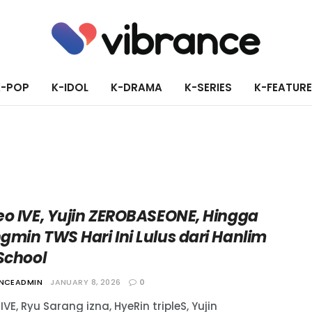
K-POP
K-IDOL
K-DRAMA
K-SERIES
K-FEATUR
eo IVE, Yujin ZEROBASEONE, Hingga
gmin TWS Hari Ini Lulus dari Hanlim
School
ANCEADMIN
JANUARY 8, 2026
0
IVE, Ryu Sarang izna, HyeRin tripleS, Yujin