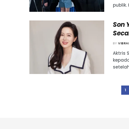
publik.
Son 
Seca
BY
VIBR
Aktris
kepada
setela
1