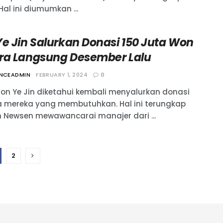
 Hal ini diumumkan ...
Ye Jin Salurkan Donasi 150 Juta Won
ra Langsung Desember Lalu
ANCEADMIN
FEBRUARY 1, 2024
0
 Son Ye Jin diketahui kembali menyalurkan donasi
 mereka yang membutuhkan. Hal ini terungkap
h Newsen mewawancarai manajer dari ...
2