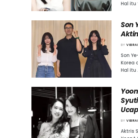
Hal itu
Son 
Akti
BY
VIBR
Son Ye
Korea o
Hal itu .
Yoon
Syut
Ucap
BY
VIBR
Aktris