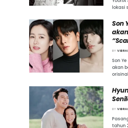
YoonA S
lokasi s
Son 
akan
“Sca
BY
VIBR
Son Ye
akan b
orisinal
Hyun
Seni
BY
VIBR
Pasang
tahun 