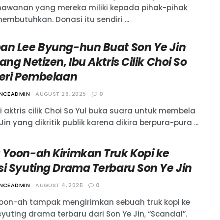
awanan yang mereka miliki kepada pihak-pihak
mbutuhkan. Donasi itu sendiri ...
an Lee Byung-hun Buat Son Ye Jin
ang Netizen, Ibu Aktris Cilik Choi So
Beri Pembelaan
ANCEADMIN
AUGUST 26, 2025
0
i aktris cilik Choi So Yul buka suara untuk membela
Jin yang dikritik publik karena dikira berpura-pura ...
 Yoon-ah Kirimkan Truk Kopi ke
si Syuting Drama Terbaru Son Ye Jin
ANCEADMIN
AUGUST 4, 2025
0
oon-ah tampak mengirimkan sebuah truk kopi ke
syuting drama terbaru dari Son Ye Jin, “Scandal”.