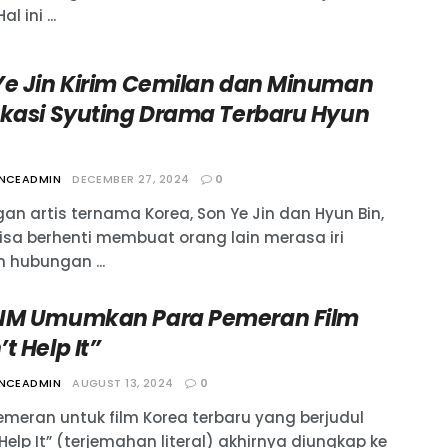
l ini ...
Ye Jin Kirim Cemilan dan Minuman
okasi Syuting Drama Terbaru Hyun
ANCEADMIN
DECEMBER 27, 2024
0
an artis ternama Korea, Son Ye Jin dan Hyun Bin,
bisa berhenti membuat orang lain merasa iri
 hubungan ...
NM Umumkan Para Pemeran Film
t Help It”
ANCEADMIN
AUGUST 13, 2024
0
emeran untuk film Korea terbaru yang berjudul
Help It” (terjemahan literal) akhirnya diungkap ke