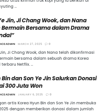
NSD atas kiriman truk kopi yang ia berikan di
yuting ...
Ye Jin, Ji Chang Wook, dan Nana
 Bermain Bersama dalam Drama
ndal”
ANCEADMIN
MARCH 27, 2025
0
 Jin, Ji Chang Wook, dan Nana telah dikonfirmasi
ermain bersama dalam sebuah drama Korea
 terbaru Netflix. ...
 Bin dan Son Ye Jin Salurkan Donasi
lai 300 Juta Won
ANCEADMIN
JANUARY 6, 2025
0
an artis Korea Hyun Bin dan Son Ye Jin membuka
2025 dengan memberikan donasi dalam jumlah