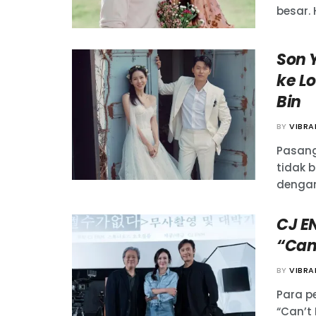
besar. Ha
Son 
ke L
Bin
BY
VIBR
Pasang
tidak 
dengan
CJ E
“Can’
BY
VIBR
Para p
“Can’t 