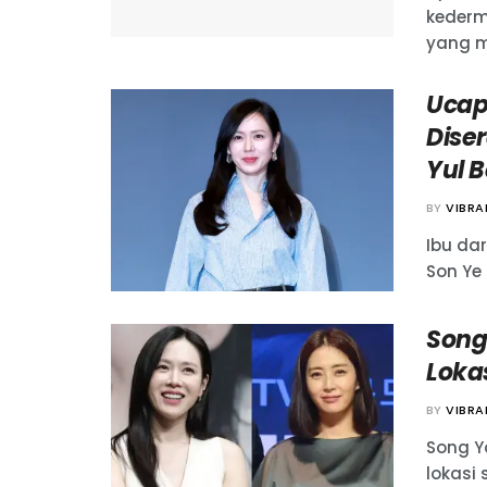
kederm
yang me
Ucap
Diser
Yul 
BY
VIBR
Ibu dar
Son Ye 
Song
Loka
BY
VIBR
Song Y
lokasi 