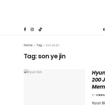
Home
Tag
son ye jin
Tag:
son ye jin
Hyun
200 
Mem
BY
VIBR
Hyun B