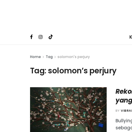
Home
Tag
solomon's perjury
Tag:
solomon’s perjury
Reko
yang
BY
VIBR
Bullyin
sebaga