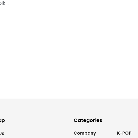
k ...
ap
Categories
Company
K-POP
Us