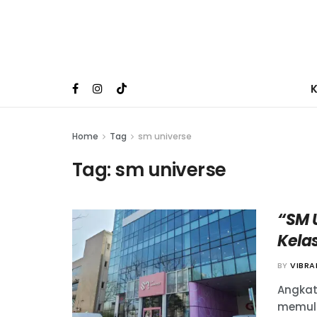
Home
Tag
sm universe
Tag:
sm universe
“SM 
Kelas
BY
VIBR
Angkat
memula