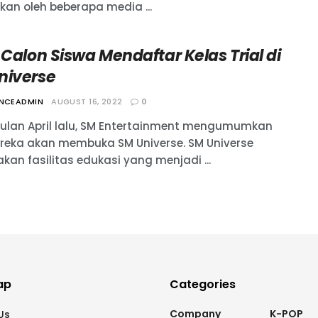
kan oleh beberapa media ...
 Calon Siswa Mendaftar Kelas Trial di
niverse
ANCEADMIN
AUGUST 16, 2022
0
ulan April lalu, SM Entertainment mengumumkan
ereka akan membuka SM Universe. SM Universe
kan fasilitas edukasi yang menjadi ...
ap
Categories
Company
K-POP
Us