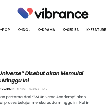
K-POP
K-IDOL
K-DRAMA
K-SERIES
K-FEATUR
Universe” Disebut akan Memulai
 Minggu Ini
ANCEADMIN
MARCH 15, 2023
0
an pertama dari “SM Universe Academy” akan
i proses belajar mereka pada minggu ini. Hal ini