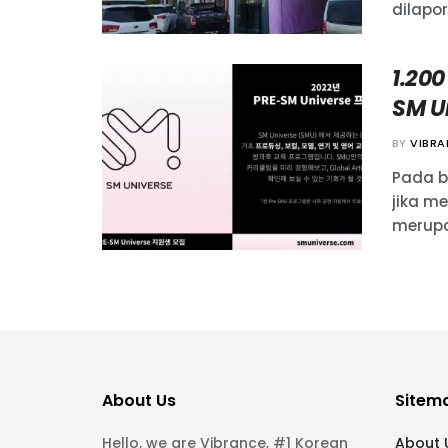
dilapor
1.200
SM U
BY
VIBR
Pada b
jika m
merupa
About Us
Sitem
Hello, we are Vibrance, #1 Korean
About 