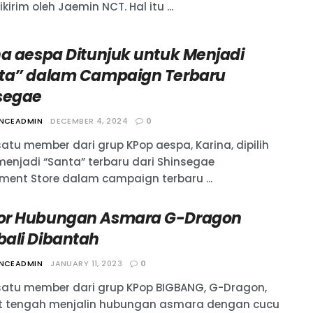
kirim oleh Jaemin NCT. Hal itu ...
na aespa Ditunjuk untuk Menjadi
ta” dalam Campaign Terbaru
segae
ANCEADMIN
DECEMBER 4, 2024
0
satu member dari grup KPop aespa, Karina, dipilih
menjadi “Santa” terbaru dari Shinsegae
ment Store dalam campaign terbaru ...
r Hubungan Asmara G-Dragon
ali Dibantah
ANCEADMIN
JANUARY 11, 2023
0
satu member dari grup KPop BIGBANG, G-Dragon,
t tengah menjalin hubungan asmara dengan cucu