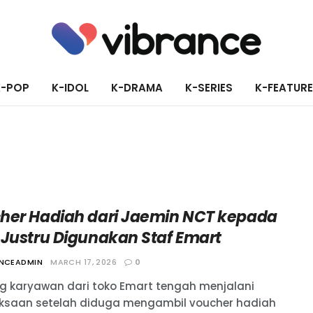
K-POP
K-IDOL
K-DRAMA
K-SERIES
K-FEATUR
her Hadiah dari Jaemin NCT kepada
 Justru Digunakan Staf Emart
ANCEADMIN
MARCH 17, 2026
0
g karyawan dari toko Emart tengah menjalani
ksaan setelah diduga mengambil voucher hadiah