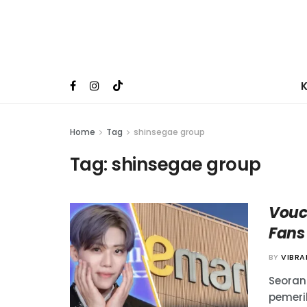
Home
Tag
shinsegae group
Tag:
shinsegae group
Vouc
Fans
BY
VIBR
Seoran
pemeri