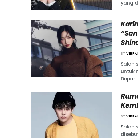
yang di
Kari
“San
Shin
BY
VIBR
Salah 
untuk 
Depart
Rumo
Kemb
BY
VIBR
Salah 
disebu