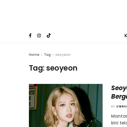
Home
Tag
seoyeon
Tag:
seoyeon
Seoy
Berg
BY
VIBR
Mantan
kini t