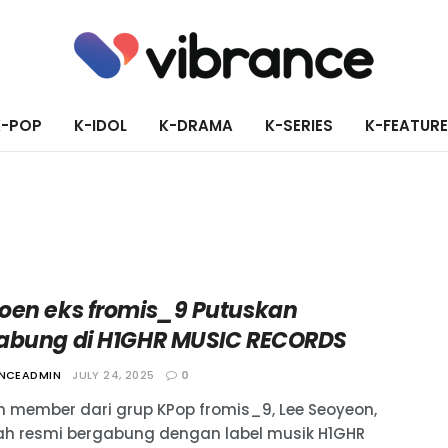
K-POP
K-IDOL
K-DRAMA
K-SERIES
K-FEATUR
oen eks fromis_9 Putuskan
abung di H1GHR MUSIC RECORDS
ANCEADMIN
JULY 24, 2025
0
 member dari grup KPop fromis_9, Lee Seoyeon,
elah resmi bergabung dengan label musik H1GHR