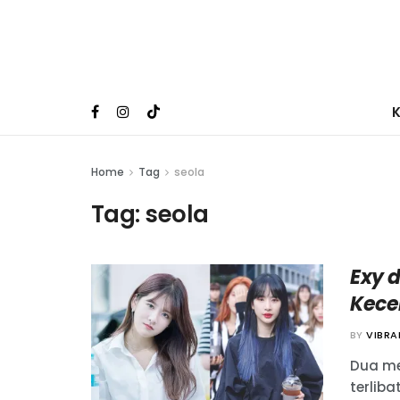
Home
Tag
seola
Tag:
seola
Exy 
Kece
BY
VIBR
Dua me
terlib