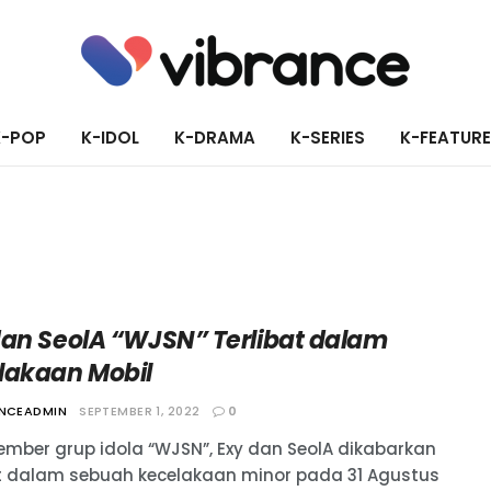
K-POP
K-IDOL
K-DRAMA
K-SERIES
K-FEATUR
dan SeolA “WJSN” Terlibat dalam
lakaan Mobil
ANCEADMIN
SEPTEMBER 1, 2022
0
mber grup idola “WJSN”, Exy dan SeolA dikabarkan
at dalam sebuah kecelakaan minor pada 31 Agustus