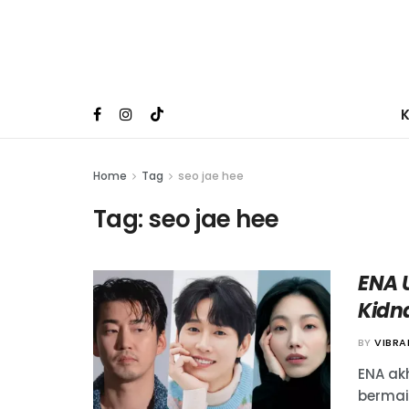
Home
Tag
seo jae hee
Tag:
seo jae hee
ENA 
Kidn
BY
VIBR
ENA ak
bermai