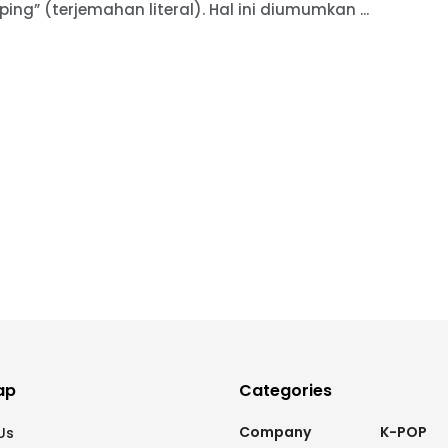
ing” (terjemahan literal). Hal ini diumumkan ...
ap
Categories
Company
K-POP
Us