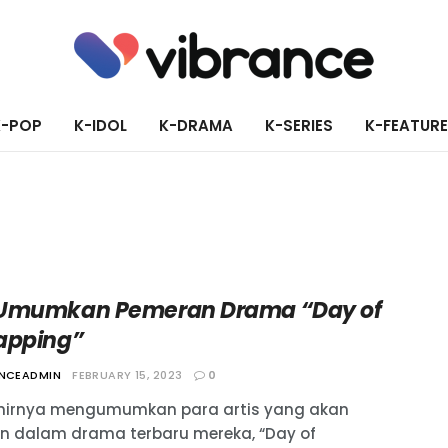
K-POP
K-IDOL
K-DRAMA
K-SERIES
K-FEATUR
Umumkan Pemeran Drama “Day of
apping”
ANCEADMIN
FEBRUARY 15, 2023
0
hirnya mengumumkan para artis yang akan
n dalam drama terbaru mereka, “Day of