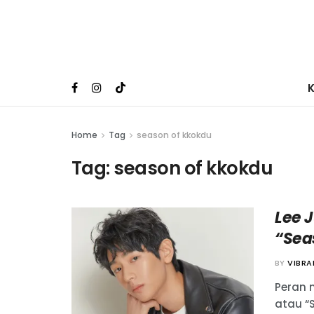
Home
Tag
season of kkokdu
Tag:
season of kkokdu
Lee J
“Sea
BY
VIBR
Peran 
atau “