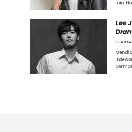
lain. Hal
Lee 
Dram
BY
VIBR
Mendia
Itaewo
bermai