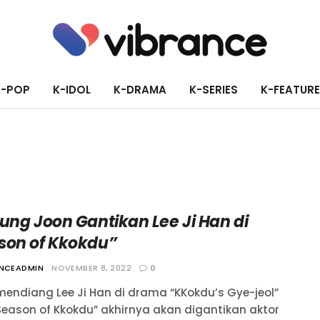
K-POP
K-IDOL
K-DRAMA
K-SERIES
K-FEATUR
ung Joon Gantikan Lee Ji Han di
son of Kkokdu”
ANCEADMIN
NOVEMBER 8, 2022
0
mendiang Lee Ji Han di drama “KKokdu’s Gye-jeol”
Season of Kkokdu” akhirnya akan digantikan aktor