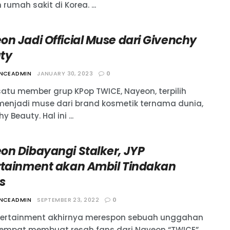
rumah sakit di Korea. ...
on Jadi Official Muse dari Givenchy
ty
ANCEADMIN
JANUARY 30, 2023
0
satu member grup KPop TWICE, Nayeon, terpilih
menjadi muse dari brand kosmetik ternama dunia,
y Beauty. Hal ini ...
on Dibayangi Stalker, JYP
rtainment akan Ambil Tindakan
s
ANCEADMIN
SEPTEMBER 23, 2022
0
tertainment akhirnya merespon sebuah unggahan
empat membuat resah fans dari Nayeon “TWICE”.