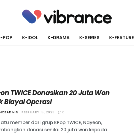
K-POP
K-IDOL
K-DRAMA
K-SERIES
K-FEATUR
on TWICE Donasikan 20 Juta Won
k Biayai Operasi
ANCEADMIN
FEBRUARY 15, 2023
0
satu member dari grup KPop TWICE, Nayeon,
bangkan donasi senilai 20 juta won kepada