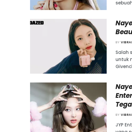
sebuah 
Naye
Beau
BY
VIBR
Salah 
untuk 
Givench
Naye
Ente
Tega
BY
VIBR
JYP En
yang s