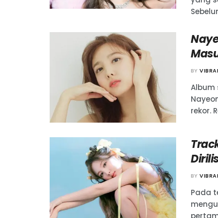
Sebelu
Naye
Masuk
BY
VIBR
Album 
Nayeon
rekor. 
Trac
Dirili
BY
VIBR
Pada t
mengum
pertam