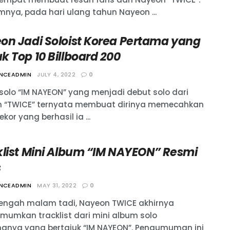
mnya, pada hari ulang tahun Nayeon ...
on Jadi Soloist Korea Pertama yang
 Top 10 Billboard 200
ANCEADMIN
JULY 4, 2022
0
solo “IM NAYEON” yang menjadi debut solo dari
 “TWICE” ternyata membuat dirinya memecahkan
Rekor yang berhasil ia ...
klist Mini Album “IM NAYEON” Resmi
s
ANCEADMIN
MAY 31, 2022
0
engah malam tadi, Nayeon TWICE akhirnya
umkan tracklist dari mini album solo
anya yang bertajuk “IM NAYEON”. Pengumuman ini