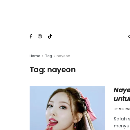
Home
Tag
nayeon
Tag:
nayeon
Naye
untu
BY
VIBR
Salah 
menyum