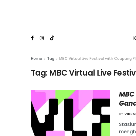
Home
Tag
MBC Virtual Live Festival with Coupang P
Tag:
MBC Virtual Live Fest
MBC 
Gand
BY
VIBR
Stasiu
mengha