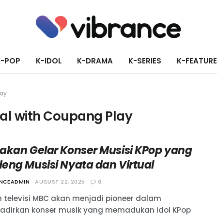
K-POP
K-IDOL
K-DRAMA
K-SERIES
K-FEATUR
lay
ival with Coupang Play
akan Gelar Konser Musisi KPop yang
eng Musisi Nyata dan Virtual
ANCEADMIN
AUGUST 22, 2025
0
n televisi MBC akan menjadi pioneer dalam
dirkan konser musik yang memadukan idol KPop