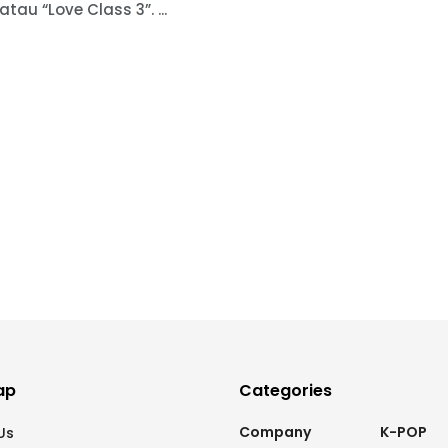
atau “Love Class 3”. ...
ap
Categories
Company
K-POP
Us