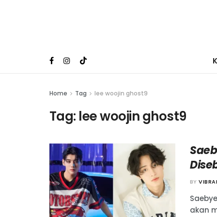
Home
Tag
lee woojin ghost9
Tag:
lee woojin ghost9
Saeb
Diseb
BY
VIBR
Saebye
akan m