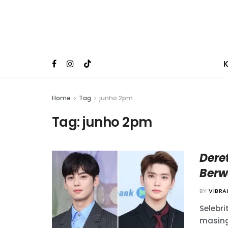
Home
Tag
junho 2pm
Tag:
junho 2pm
Dere
Berwa
BY
VIBR
Selebr
masing