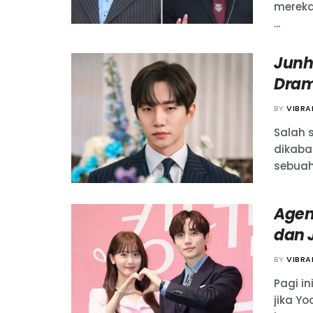
mereka
...
Junh
Dram
BY
VIBR
Salah 
dikaba
sebuah s
Agen
dan 
BY
VIBR
Pagi i
jika Y