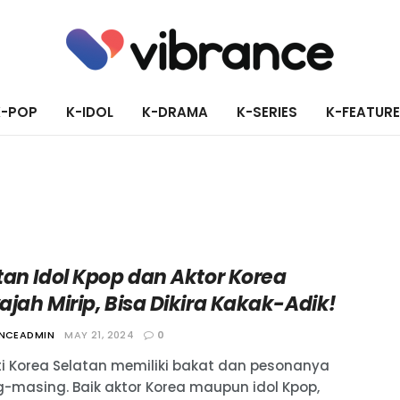
K-POP
K-IDOL
K-DRAMA
K-SERIES
K-FEATUR
tan Idol Kpop dan Aktor Korea
jah Mirip, Bisa Dikira Kakak-Adik!
ANCEADMIN
MAY 21, 2024
0
iti Korea Selatan memiliki bakat dan pesonanya
-masing. Baik aktor Korea maupun idol Kpop,