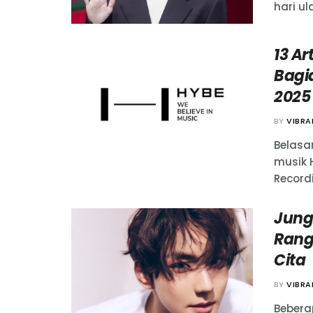
hari ul
13 A
Bagi
2025
BY
VIBR
Belasa
musik
Record
Jung
Rang
Cita
BY
VIBR
Bebera