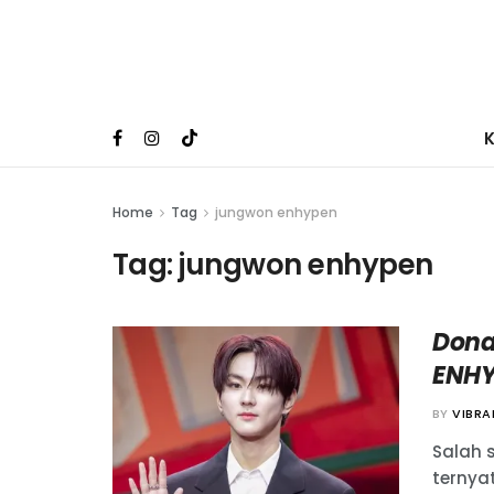
Home
Tag
jungwon enhypen
Tag:
jungwon enhypen
Dona
ENHY
BY
VIBR
Salah 
ternya