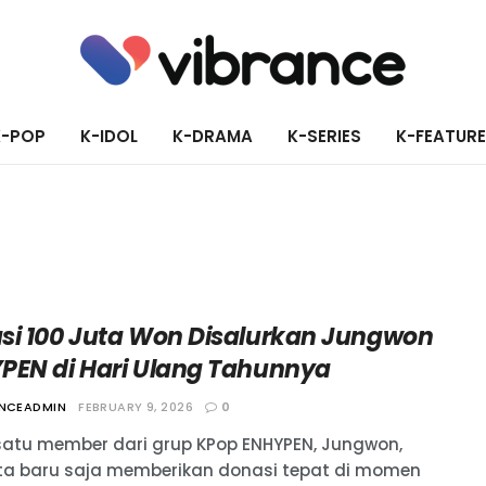
K-POP
K-IDOL
K-DRAMA
K-SERIES
K-FEATUR
si 100 Juta Won Disalurkan Jungwon
PEN di Hari Ulang Tahunnya
ANCEADMIN
FEBRUARY 9, 2026
0
satu member dari grup KPop ENHYPEN, Jungwon,
ta baru saja memberikan donasi tepat di momen