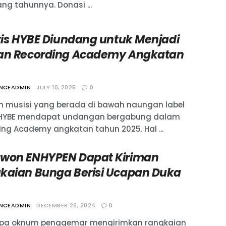
ang tahunnya. Donasi ...
rtis HYBE Diundang untuk Menjadi
an Recording Academy Angkatan
ANCEADMIN
JULY 10, 2025
0
n musisi yang berada di bawah naungan label
 HYBE mendapat undangan bergabung dalam
ing Academy angkatan tahun 2025. Hal ...
won ENHYPEN Dapat Kiriman
kaian Bunga Berisi Ucapan Duka
ANCEADMIN
DECEMBER 26, 2024
0
pa oknum penggemar mengirimkan rangkaian