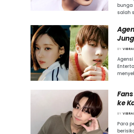
bunga 
salah 
Agen
Jung
BY
VIBR
Agensi
Entert
menyebu
Fans
ke K
BY
VIBR
Para p
berisik