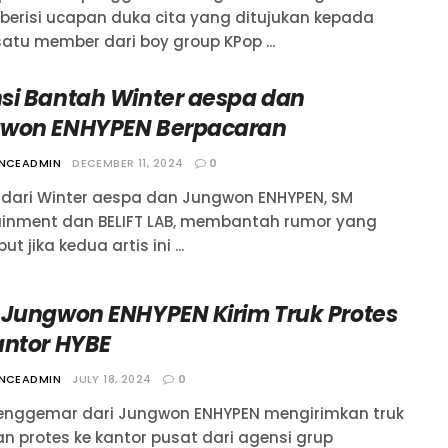
berisi ucapan duka cita yang ditujukan kepada
satu member dari boy group KPop ...
si Bantah Winter aespa dan
won ENHYPEN Berpacaran
ANCEADMIN
DECEMBER 11, 2024
0
 dari Winter aespa dan Jungwon ENHYPEN, SM
ainment dan BELIFT LAB, membantah rumor yang
t jika kedua artis ini ...
 Jungwon ENHYPEN Kirim Truk Protes
antor HYBE
ANCEADMIN
JULY 18, 2024
0
enggemar dari Jungwon ENHYPEN mengirimkan truk
an protes ke kantor pusat dari agensi grup