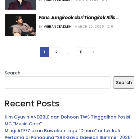
Staf
Fans Jungkook dari Tiongkok Rilis 
Campaign Skala Masif untuk Comeback 
BY
VIBRANCEADMIN
MARCH 20, 2026
0
BTS
1
2
…
11
Search
Search
Recent Posts
Kim Gyuvin AND2BLE dan Dohoon TWS Tinggalkan Posisi
MC “Music Core”
Mingi ATEEZ akan Bawakan Lagu “Dinero” untuk kali
Pertama di Panggung “SBS Gayo Daejeon Summer 2026”