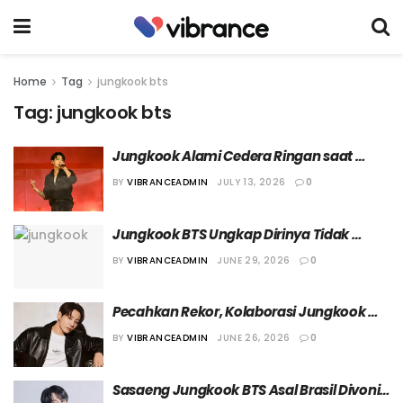
Home
Tag
jungkook bts
Tag:
jungkook bts
Jungkook Alami Cedera Ringan saat 
Tampil dalam Konser BTS di London
BY
VIBRANCEADMIN
JULY 13, 2026
0
Jungkook BTS Ungkap Dirinya Tidak 
Memiliki Niat untuk Menikah
BY
VIBRANCEADMIN
JUNE 29, 2026
0
Pecahkan Rekor, Kolaborasi Jungkook 
BTS Jadi Kemitraan Tersukses dalam 
BY
VIBRANCEADMIN
JUNE 26, 2026
0
Sejarah Calvin Klein
Sasaeng Jungkook BTS Asal Brasil Divonis 