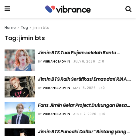
Home
Tag
jimin bts
Tag:
jimin bts
Jimin BTS Tuai Pujian setelah Bantu 
Seorang Fans yang Hampir Pingsan di 
BY
VIBRANCEADMIN
JULY 6, 2026
0
Tengah Konser
Jimin BTS Raih Sertifikasi Emas dari RIAA 
Berkat Lagu “Angel Pt.1”
BY
VIBRANCEADMIN
MAY 18, 2026
0
Fans Jimin Gelar Project Dukungan Besar-
Besaran Jelang Tur Dunia Terbaru BTS
BY
VIBRANCEADMIN
APRIL 7, 2026
0
Jimin BTS Puncaki Daftar “Bintang yang 