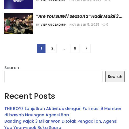
Awards 2025”
“Are You Sure?! Season 2” Hadir Mulai 3 
Desember 2025 di Disney+
BY
VIBRANCEADMIN
NOVEMBER 5, 2025
0
1
2
…
6
Search
Search
Recent Posts
THE BOYZ Lanjutkan Aktivitas dengan Formasi 9 Member
di bawah Naungan Agensi Baru
Banding Pajak 3 Miliar Won Ditolak Pengadilan, Agensi
Yoo Yeon-seok Buka Suara