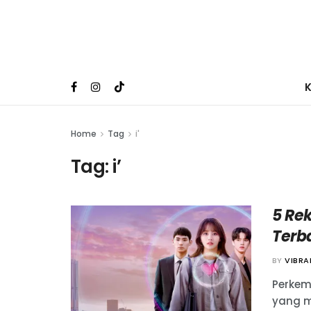
Home
Tag
i'
Tag:
i’
5 Re
Terb
BY
VIBR
Perkem
yang m