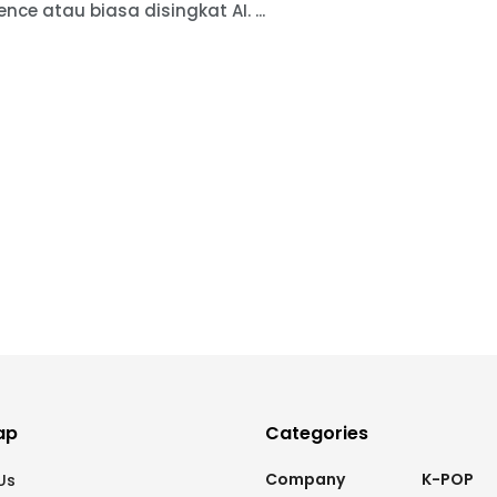
gence atau biasa disingkat AI. ...
ap
Categories
Company
K-POP
Us