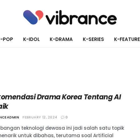
K-POP
K-IDOL
K-DRAMA
K-SERIES
K-FEATUR
komendasi Drama Korea Tentang AI
aik
ANCEADMIN
FEBRUARY 12, 2024
0
bangan teknologi dewasa ini jadi salah satu topik
enarik untuk dibahas, terutama soal Artificial