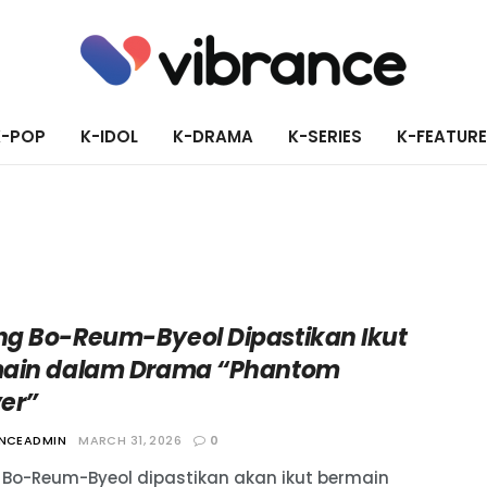
K-POP
K-IDOL
K-DRAMA
K-SERIES
K-FEATUR
g Bo-Reum-Byeol Dipastikan Ikut
ain dalam Drama “Phantom
er”
ANCEADMIN
MARCH 31, 2026
0
Bo-Reum-Byeol dipastikan akan ikut bermain