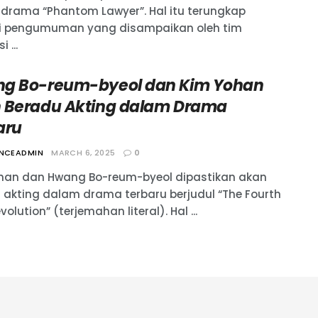
drama “Phantom Lawyer”. Hal itu terungkap
i pengumuman yang disampaikan oleh tim
 ...
g Bo-reum-byeol dan Kim Yohan
 Beradu Akting dalam Drama
aru
ANCEADMIN
MARCH 6, 2025
0
han dan Hwang Bo-reum-byeol dipastikan akan
 akting dalam drama terbaru berjudul “The Fourth
volution” (terjemahan literal). Hal ...