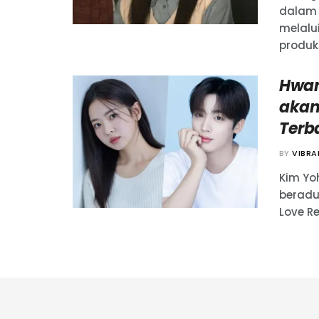
dalam 
melalu
produksi
Hwan
akan
Terb
BY
VIBR
Kim Yo
beradu
Love Re