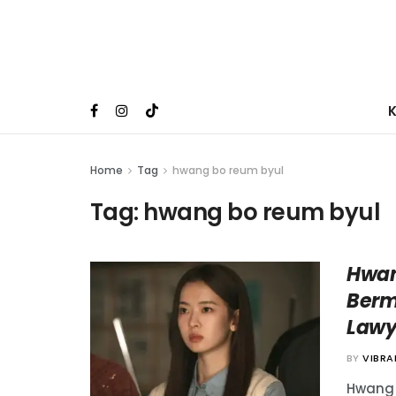
Home
Tag
hwang bo reum byul
Tag:
hwang bo reum byul
Hwan
Berm
Lawy
BY
VIBR
Hwang 