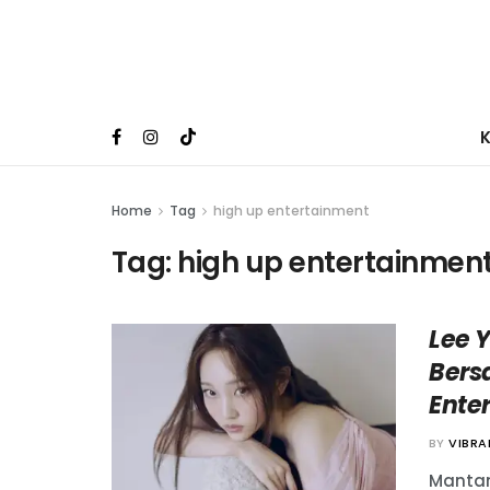
Home
Tag
high up entertainment
Tag:
high up entertainmen
Lee 
Bers
Ente
BY
VIBR
Mantan