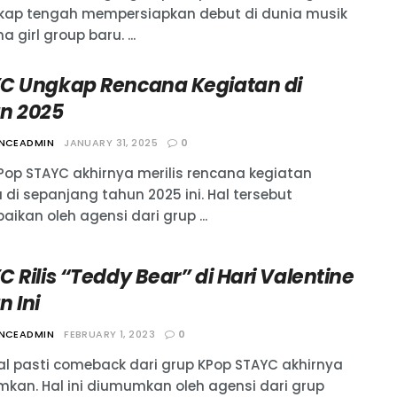
kap tengah mempersiapkan debut di dunia musik
 girl group baru. ...
C Ungkap Rencana Kegiatan di
n 2025
ANCEADMIN
JANUARY 31, 2025
0
Pop STAYC akhirnya merilis rencana kegiatan
 di sepanjang tahun 2025 ini. Hal tersebut
ikan oleh agensi dari grup ...
 Rilis “Teddy Bear” di Hari Valentine
n Ini
ANCEADMIN
FEBRUARY 1, 2023
0
l pasti comeback dari grup KPop STAYC akhirnya
kan. Hal ini diumumkan oleh agensi dari grup