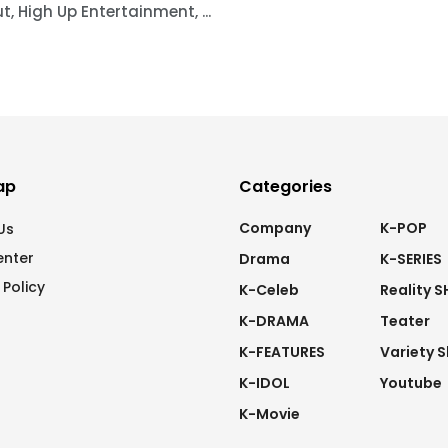
t, High Up Entertainment, ...
ap
Categories
Company
K-POP
Us
enter
Drama
K-SERIES
 Policy
K-Celeb
Reality 
K-DRAMA
Teater
K-FEATURES
Variety 
K-IDOL
Youtube
K-Movie