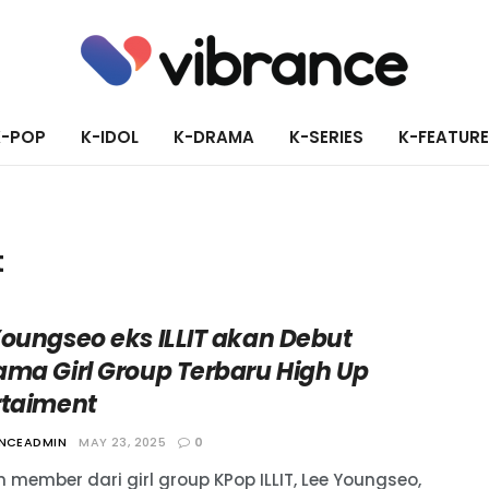
K-POP
K-IDOL
K-DRAMA
K-SERIES
K-FEATUR
t
Youngseo eks ILLIT akan Debut
ama Girl Group Terbaru High Up
rtaiment
ANCEADMIN
MAY 23, 2025
0
 member dari girl group KPop ILLIT, Lee Youngseo,