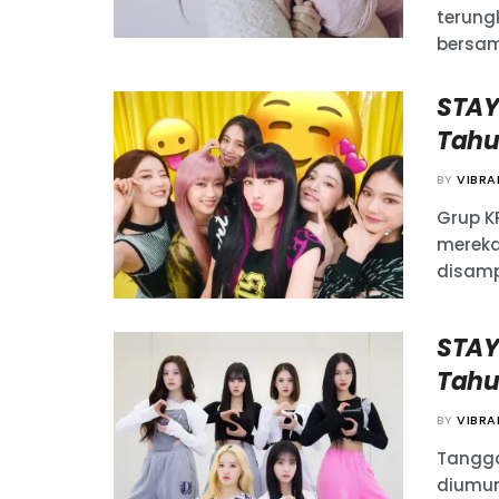
terung
bersama
STAY
Tahu
BY
VIBR
Grup K
mereka
disampa
STAYC
Tahu
BY
VIBR
Tangga
diumum