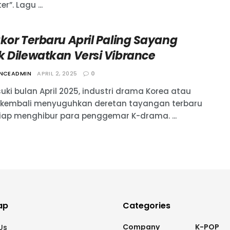
er”. Lagu ...
kor Terbaru April Paling Sayang
k Dilewatkan Versi Vibrance
ANCEADMIN
APRIL 2, 2025
0
ki bulan April 2025, industri drama Korea atau
 kembali menyuguhkan deretan tayangan terbaru
iap menghibur para penggemar K-drama. ...
ap
Categories
Company
K-POP
Us