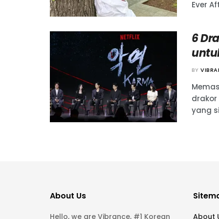
Ever Aft
6 Dra
untu
BY
VIBR
Memasu
drakor
yang s
About Us
Sitem
Hello, we are Vibrance, #1 Korean
About 