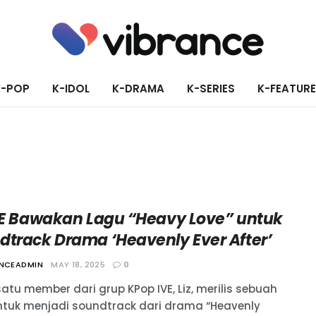
K-POP
K-IDOL
K-DRAMA
K-SERIES
K-FEATUR
IVE Bawakan Lagu “Heavy Love” untuk
dtrack Drama ‘Heavenly Ever After’
ANCEADMIN
MAY 18, 2025
0
atu member dari grup KPop IVE, Liz, merilis sebuah
ntuk menjadi soundtrack dari drama “Heavenly