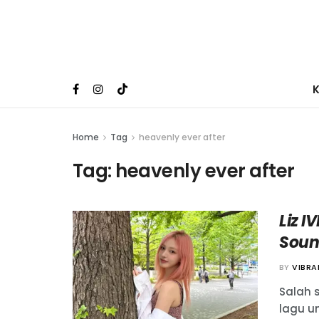
Home
Tag
heavenly ever after
Tag:
heavenly ever after
Liz 
Soun
BY
VIBR
Salah s
lagu u